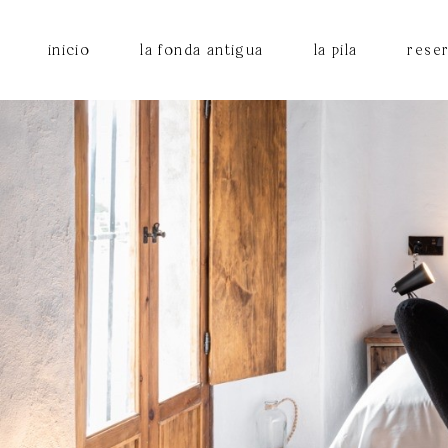
inicio
la fonda antigua
la pila
rese
habitaciones
la fo
la pil