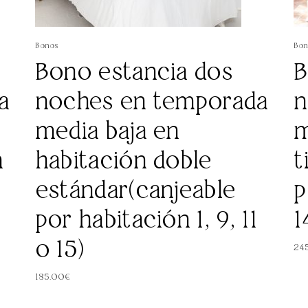
Bonos
Bon
Bono estancia dos
B
a
noches en temporada
n
media baja en
m
n
habitación doble
t
estándar(canjeable
p
por habitación 1, 9, 11
1
o 15)
24
185.00
€