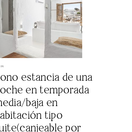
os
ono estancia de una
oche en temporada
edia/baja en
abitación tipo
uite(canjeable por