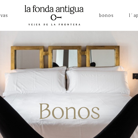
rvas
bonos
l´a
nda antigua
a
Bonos