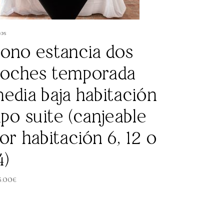
os
ono estancia dos
oches temporada
edia baja habitación
ipo suite (canjeable
or habitación 6, 12 o
4)
5.00
€