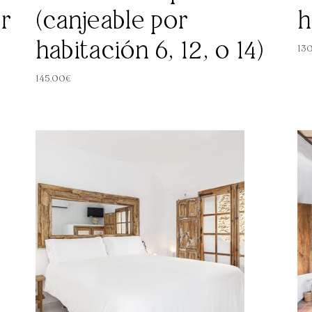
or
(canjeable por
h
habitación 6, 12, o 14)
13
145.00
€