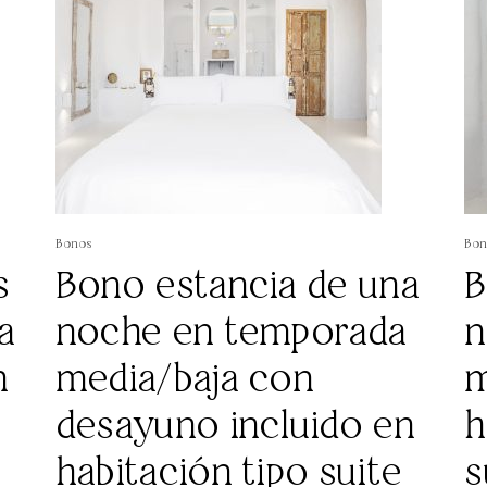
Bonos
Bon
s
Bono estancia de una
B
a
noche en temporada
n
n
media/baja con
m
desayuno incluido en
h
habitación tipo suite
s