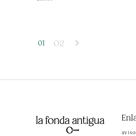
02
01
Enl
aviso