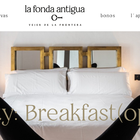
rvas
bonos
l´a
nda antigua
a
: Breakfast(o