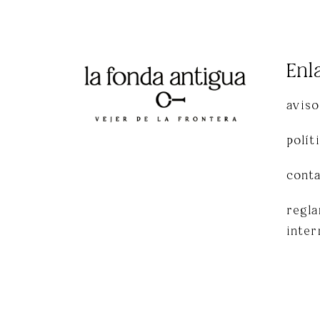
Enl
aviso
polít
cont
regl
inter