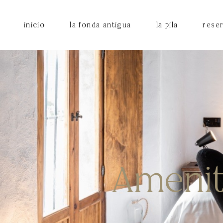
inicio
la fonda antigua
la pila
rese
habitaciones
la fo
la pil
Amenity