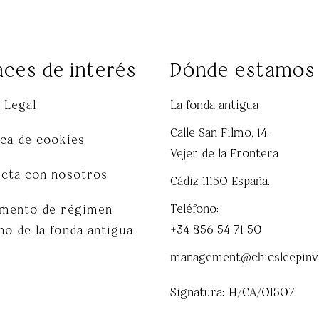
aces de interés
Dónde estamos
 Legal
La fonda antigua
Calle San Filmo, 14.
ica de cookies
Vejer de la Frontera
acta con nosotros
Cádiz 11150 España.
Teléfono:
amento de régimen
+34 856 54 71 50
no de la fonda antigua
management@chicsleepinv
Signatura: H/CA/01507